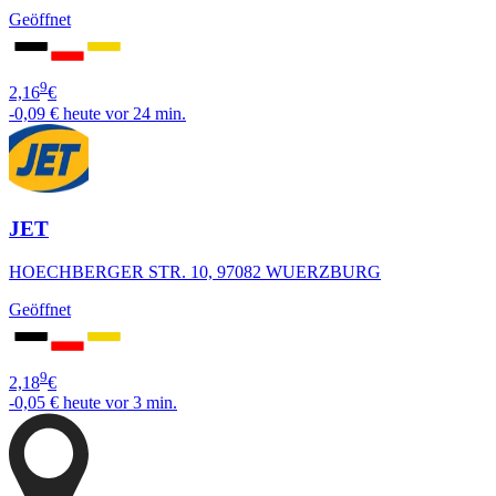
Geöffnet
9
2,16
€
-0,09 €
heute vor 24 min.
JET
HOECHBERGER STR. 10, 97082 WUERZBURG
Geöffnet
9
2,18
€
-0,05 €
heute vor 3 min.