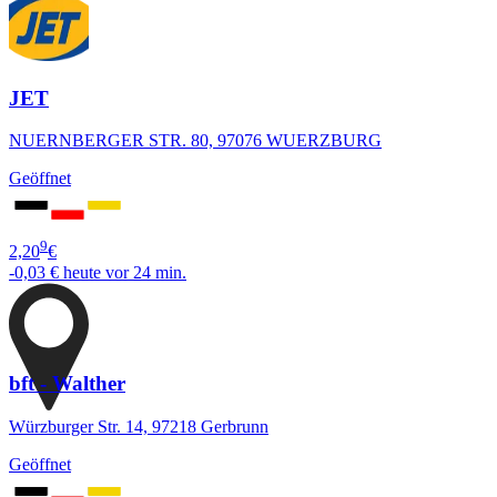
JET
NUERNBERGER STR. 80, 97076 WUERZBURG
Geöffnet
9
2,20
€
-0,03 €
heute vor 24 min.
bft - Walther
Würzburger Str. 14, 97218 Gerbrunn
Geöffnet