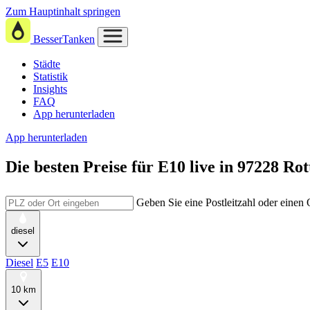
Zum Hauptinhalt springen
BesserTanken
Städte
Statistik
Insights
FAQ
App herunterladen
App herunterladen
Die besten Preise für E10
live in
97228 Rot
Geben Sie eine Postleitzahl oder einen
diesel
Diesel
E5
E10
10 km