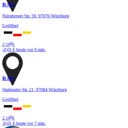
RAN
Nürnberger Str. 59, 97076 Würzburg
Geöffnet
9
2,19
€
-0,01 €
heute vor 9 min.
RAN
Stuttgarter Str. 21, 97084 Würzburg
Geöffnet
9
2,19
€
-0,01 €
heute vor 7 min.