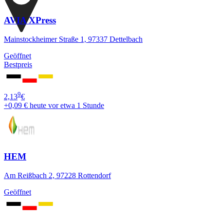
AVIA XPress
Mainstockheimer Straße 1, 97337 Dettelbach
Geöffnet
Bestpreis
9
2,13
€
+0,09 €
heute vor etwa 1 Stunde
HEM
Am Reißbach 2, 97228 Rottendorf
Geöffnet