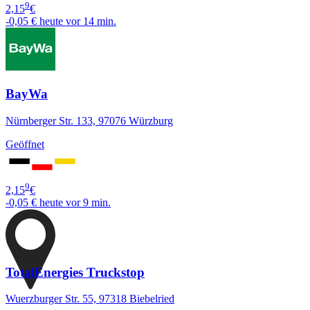
9
2,15
€
-0,05 €
heute vor 14 min.
BayWa
Nürnberger Str. 133, 97076 Würzburg
Geöffnet
9
2,15
€
-0,05 €
heute vor 9 min.
TotalEnergies Truckstop
Wuerzburger Str. 55, 97318 Biebelried