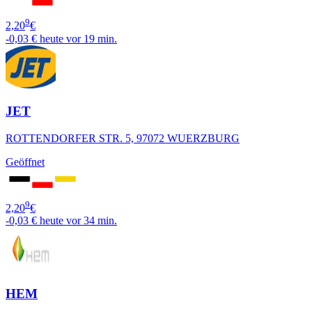
9
2,20
€
-0,03 €
heute vor 19 min.
JET
ROTTENDORFER STR. 5, 97072 WUERZBURG
Geöffnet
9
2,20
€
-0,03 €
heute vor 34 min.
HEM