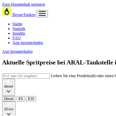
Zum Hauptinhalt springen
BesserTanken
Städte
Statistik
Insights
FAQ
App herunterladen
App herunterladen
Aktuelle Spritpreise
bei
ARAL-Tankstelle 
Geben Sie eine Postleitzahl oder einen
diesel
Diesel
E5
E10
10 km