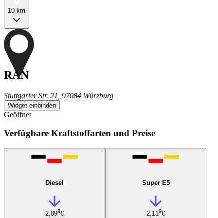
10 km
RAN
Stuttgarter Str. 21, 97084 Würzburg
Widget einbinden
Geöffnet
Verfügbare Kraftstoffarten und Preise
Diesel
Super E5
9
9
2,09
€
2,11
€