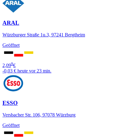
ARAL
Würzburger Straße 1u.3, 97241 Bergtheim
Geöffnet
9
2,09
€
-0,03 €
heute vor 23 min.
ESSO
Versbacher Str. 106, 97078 Würzburg
Geöffnet