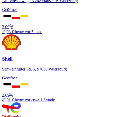
Am Wiesenweg, 97262 Hausen B.Wuerzburg
Geöffnet
9
2,09
€
-0,03 €
heute vor 5 min.
Shell
Schweinfurter Str. 5, 97080 Wuerzburg
Geöffnet
9
2,09
€
-0,01 €
heute vor etwa 1 Stunde