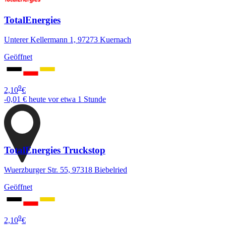
TotalEnergies
Unterer Kellermann 1, 97273 Kuernach
Geöffnet
9
2,10
€
-0,01 €
heute vor etwa 1 Stunde
TotalEnergies Truckstop
Wuerzburger Str. 55, 97318 Biebelried
Geöffnet
9
2,10
€