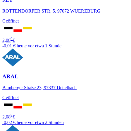
ROTTENDORFER STR. 5, 97072 WUERZBURG
Geöffnet
9
2,08
€
-0,01 €
heute vor etwa 1 Stunde
ARAL
Bamberger Straße 23, 97337 Dettelbach
Geöffnet
9
2,08
€
-0,02 €
heute vor etwa 2 Stunden