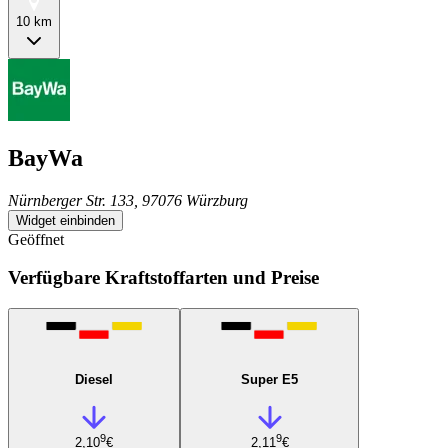
10 km
BayWa
Nürnberger Str. 133, 97076 Würzburg
Widget einbinden
Geöffnet
Verfügbare Kraftstoffarten und Preise
Diesel
Super E5
9
9
2,10
€
2,11
€