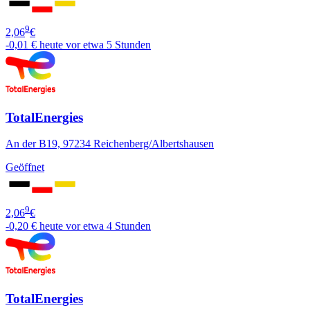
9
2,06
€
-0,01 €
heute vor etwa 5 Stunden
TotalEnergies
An der B19, 97234 Reichenberg/Albertshausen
Geöffnet
9
2,06
€
-0,20 €
heute vor etwa 4 Stunden
TotalEnergies