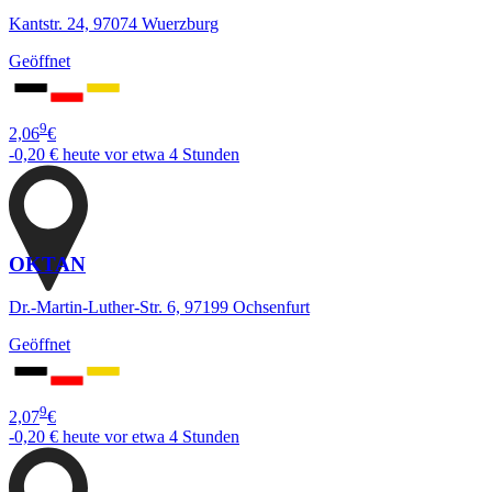
Kantstr. 24, 97074 Wuerzburg
Geöffnet
9
2,06
€
-0,20 €
heute vor etwa 4 Stunden
OKTAN
Dr.-Martin-Luther-Str. 6, 97199 Ochsenfurt
Geöffnet
9
2,07
€
-0,20 €
heute vor etwa 4 Stunden