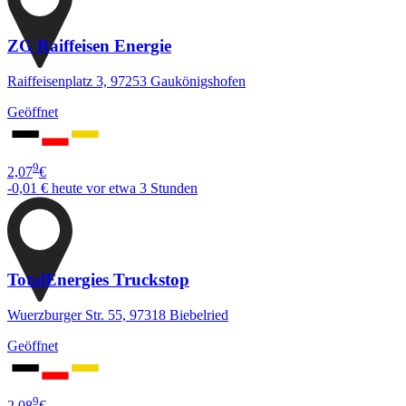
ZG Raiffeisen Energie
Raiffeisenplatz 3, 97253 Gaukönigshofen
Geöffnet
9
2,07
€
-0,01 €
heute vor etwa 3 Stunden
TotalEnergies Truckstop
Wuerzburger Str. 55, 97318 Biebelried
Geöffnet
9
2,08
€