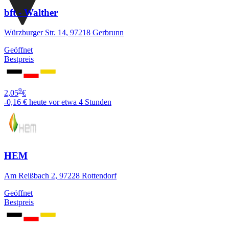
bft - Walther
Würzburger Str. 14, 97218 Gerbrunn
Geöffnet
Bestpreis
9
2,05
€
-0,16 €
heute vor etwa 4 Stunden
HEM
Am Reißbach 2, 97228 Rottendorf
Geöffnet
Bestpreis