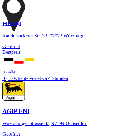
HERM
Randersackerer Str. 32, 97072 Würzburg
Geöffnet
Bestpreis
9
2,05
€
-0,16 €
heute vor etwa 4 Stunden
AGIP ENI
Wuerzburger Strasse 37, 97199 Ochsenfurt
Geöffnet