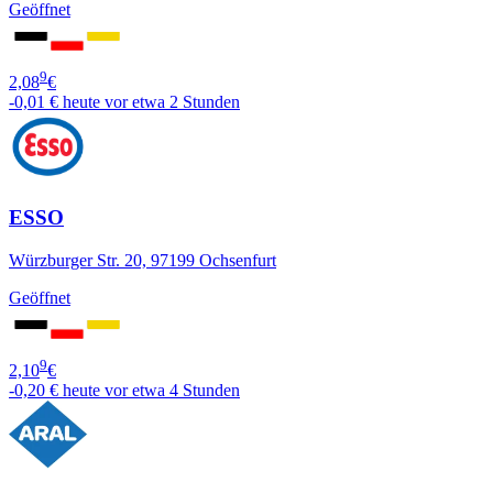
Geöffnet
9
2,08
€
-0,01 €
heute vor etwa 2 Stunden
ESSO
Würzburger Str. 20, 97199 Ochsenfurt
Geöffnet
9
2,10
€
-0,20 €
heute vor etwa 4 Stunden