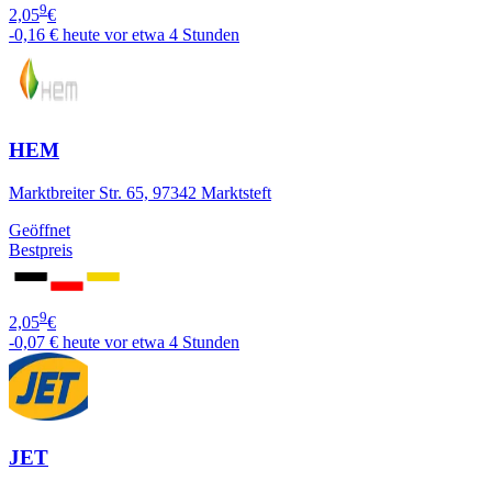
9
2,05
€
-0,16 €
heute vor etwa 4 Stunden
HEM
Marktbreiter Str. 65, 97342 Marktsteft
Geöffnet
Bestpreis
9
2,05
€
-0,07 €
heute vor etwa 4 Stunden
JET