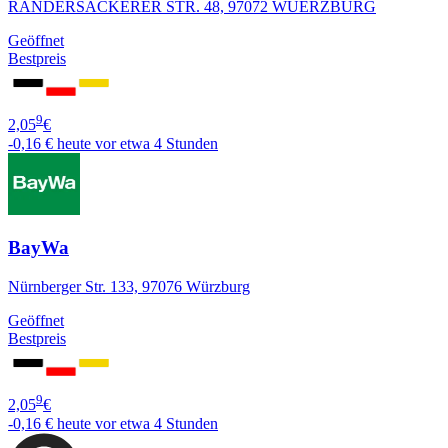
RANDERSACKERER STR. 48, 97072 WUERZBURG
Geöffnet
Bestpreis
9
2,05
€
-0,16 €
heute vor etwa 4 Stunden
BayWa
Nürnberger Str. 133, 97076 Würzburg
Geöffnet
Bestpreis
9
2,05
€
-0,16 €
heute vor etwa 4 Stunden