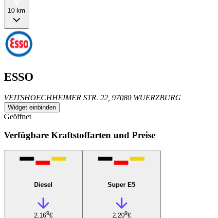
10 km
ESSO
VEITSHOECHHEIMER STR. 22, 97080 WUERZBURG
Widget einbinden
Geöffnet
Verfügbare Kraftstoffarten und Preise
Diesel
Super E5
9
9
2,16
€
2,20
€