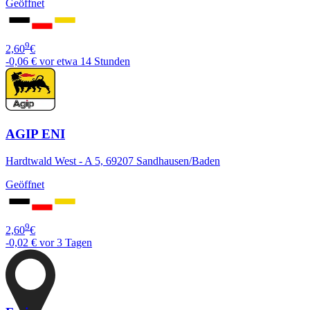
Geöffnet
9
2,60
€
-0,06 €
vor etwa 14 Stunden
AGIP ENI
Hardtwald West - A 5, 69207 Sandhausen/Baden
Geöffnet
9
2,60
€
-0,02 €
vor 3 Tagen