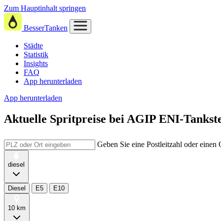
Zum Hauptinhalt springen
BesserTanken
Städte
Statistik
Insights
FAQ
App herunterladen
App herunterladen
Aktuelle Spritpreise
bei
AGIP ENI-Tankstel
Geben Sie eine Postleitzahl oder einen
diesel
Diesel
E5
E10
10 km