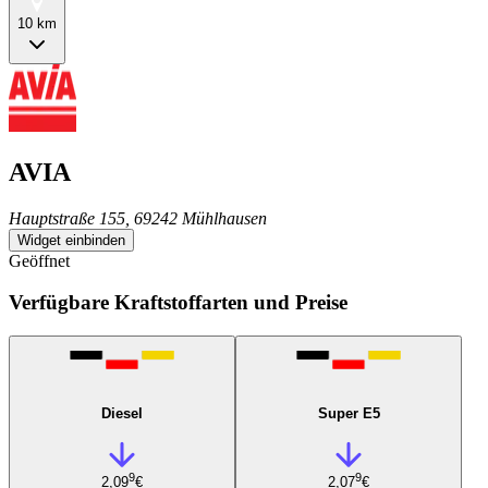
10 km
AVIA
Hauptstraße 155, 69242 Mühlhausen
Widget einbinden
Geöffnet
Verfügbare Kraftstoffarten und Preise
Diesel
Super E5
9
9
2,09
€
2,07
€