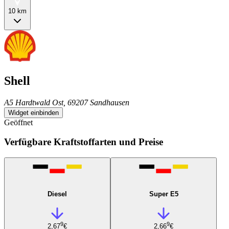
10 km
Shell
A5 Hardtwald Ost, 69207 Sandhausen
Widget einbinden
Geöffnet
Verfügbare Kraftstoffarten und Preise
Diesel
Super E5
9
9
2,67
€
2,66
€