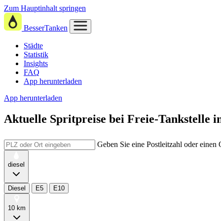
Zum Hauptinhalt springen
BesserTanken
Städte
Statistik
Insights
FAQ
App herunterladen
App herunterladen
Aktuelle Spritpreise
bei
Freie-Tankstelle i
Geben Sie eine Postleitzahl oder einen
diesel
Diesel
E5
E10
10 km