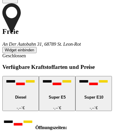
Freie
An Der Autobahn 31, 68789 St. Leon-Rot
Widget einbinden
Geschlossen
Verfügbare Kraftstoffarten und Preise
Diesel
Super E5
Super E10
-
-
-
-,--
€
-,--
€
-,--
€
Öffnungszeiten: