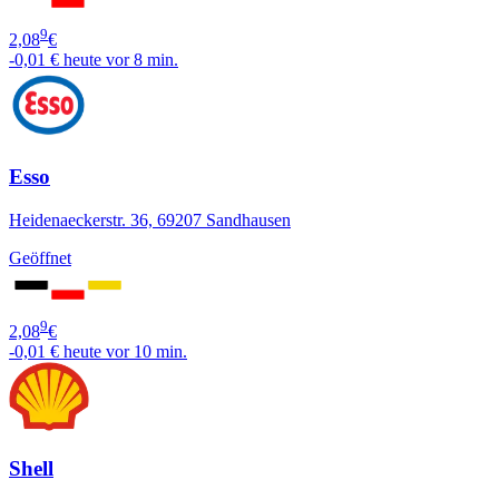
9
2,08
€
-0,01 €
heute vor 8 min.
Esso
Heidenaeckerstr. 36, 69207 Sandhausen
Geöffnet
9
2,08
€
-0,01 €
heute vor 10 min.
Shell