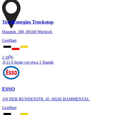
TotalEnergies Truckstop
Hauptstr. 180, 69168 Wiesloch
Geöffnet
9
2,18
€
-0,11 €
heute vor etwa 1 Stunde
ESSO
AN DER BUNDESSTR. 45, 69245 BAMMENTAL
Geöffnet