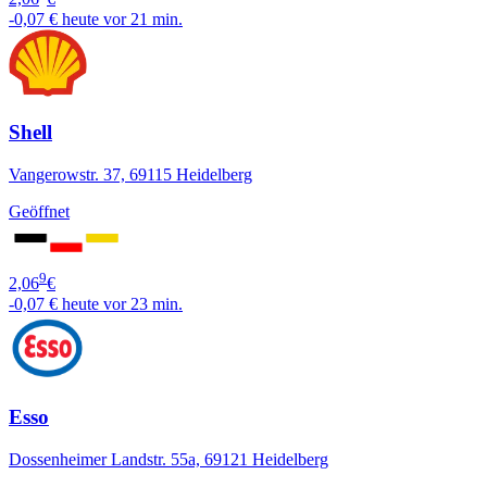
-0,07 €
heute vor 21 min.
Shell
Vangerowstr. 37, 69115 Heidelberg
Geöffnet
9
2,06
€
-0,07 €
heute vor 23 min.
Esso
Dossenheimer Landstr. 55a, 69121 Heidelberg