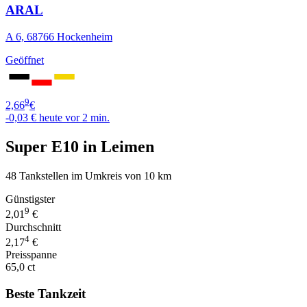
ARAL
A 6, 68766 Hockenheim
Geöffnet
9
2,66
€
-0,03 €
heute vor 2 min.
Super E10 in Leimen
48 Tankstellen im Umkreis von 10 km
Günstigster
9
2,01
€
Durchschnitt
4
2,17
€
Preisspanne
65,0 ct
Beste Tankzeit