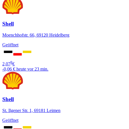
Shell
Moenchhofstr. 66, 69120 Heidelberg
Geöffnet
9
2,07
€
-0,06 €
heute vor 23 min.
Shell
St. Ilgener Str. 1, 69181 Leimen
Geöffnet