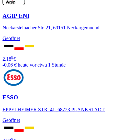
AGIP ENI
Neckarsteinacher Str. 21, 69151 Neckargemuend
Geöffnet
9
2,18
€
-0,06 €
heute vor etwa 1 Stunde
ESSO
EPPELHEIMER STR. 41, 68723 PLANKSTADT
Geöffnet
9