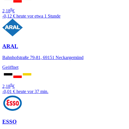
9
2,18
€
-0,12 €
heute vor etwa 1 Stunde
ARAL
Bahnhofstraße 79-81, 69151 Neckargemünd
Geöffnet
9
2,18
€
-0,01 €
heute vor 37 min.
ESSO