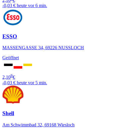
2,10
€
-0,03 €
heute vor 6 min.
ESSO
MASSENGASSE 34, 69226 NUSSLOCH
Geöffnet
9
2,10
€
-0,03 €
heute vor 5 min.
Shell
Am Schwimmbad 32, 69168 Wiesloch