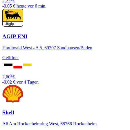
2,22
€
-0,05 €
heute vor 6 min.
AGIP ENI
Hardtwald West - A 5, 69207 Sandhausen/Baden
Geöffnet
9
2,60
€
-0,02 €
vor 4 Tagen
Shell
A6 Am Hockenheimring West, 68766 Hockenheim