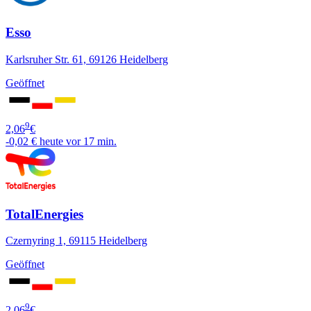
Esso
Karlsruher Str. 61, 69126 Heidelberg
Geöffnet
9
2,06
€
-0,02 €
heute vor 17 min.
TotalEnergies
Czernyring 1, 69115 Heidelberg
Geöffnet
9
2,06
€