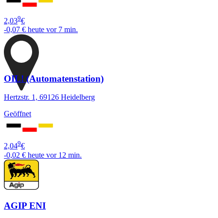
9
2,03
€
-0,07 €
heute vor 7 min.
OIL! (Automatenstation)
Hertzstr. 1, 69126 Heidelberg
Geöffnet
9
2,04
€
-0,02 €
heute vor 12 min.
AGIP ENI