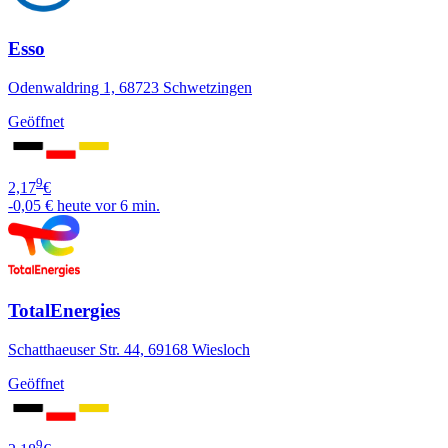
Esso
Odenwaldring 1, 68723 Schwetzingen
Geöffnet
9
2,17
€
-0,05 €
heute vor 6 min.
TotalEnergies
Schatthaeuser Str. 44, 69168 Wiesloch
Geöffnet
9