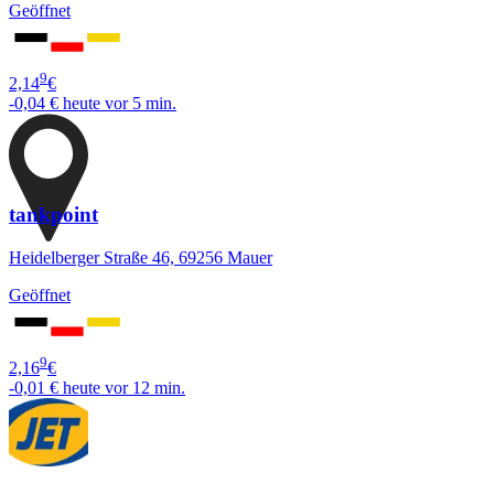
Geöffnet
9
2,14
€
-0,04 €
heute vor 5 min.
tankpoint
Heidelberger Straße 46, 69256 Mauer
Geöffnet
9
2,16
€
-0,01 €
heute vor 12 min.