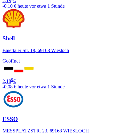
2,18
€
-0,10 €
heute vor etwa 1 Stunde
Shell
Baiertaler Str. 18, 69168 Wiesloch
Geöffnet
9
2,18
€
-0,08 €
heute vor etwa 1 Stunde
ESSO
MESSPLATZSTR. 23, 69168 WIESLOCH