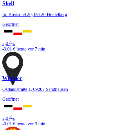
Shell
Im Breitspiel 20, 69126 Heidelberg
Geöffnet
9
2,07
€
-0,01 €
heute vor 7 min.
Winkler
Ostlandstraße 1, 69207 Sandhausen
Geöffnet
9
2,07
€
-0,01 €
heute vor 9 min.