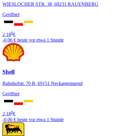
WIESLOCHER STR. 38, 69231 RAUENBERG
Geöffnet
9
2,18
€
-0,06 €
heute vor etwa 1 Stunde
Shell
Bahnhofstr. 70 B, 69151 Neckargemuend
Geöffnet
9
2,18
€
-0,06 €
heute vor etwa 1 Stunde