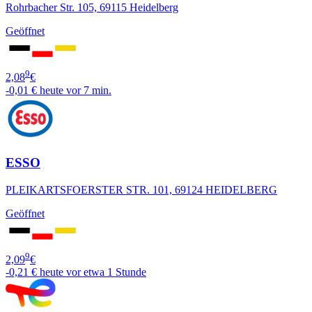
Rohrbacher Str. 105, 69115 Heidelberg
Geöffnet
9
2,08
€
-0,01 €
heute vor 7 min.
ESSO
PLEIKARTSFOERSTER STR. 101, 69124 HEIDELBERG
Geöffnet
9
2,09
€
-0,21 €
heute vor etwa 1 Stunde