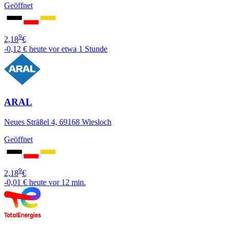
Geöffnet
9
2,18
€
-0,12 €
heute vor etwa 1 Stunde
ARAL
Neues Sträßel 4, 69168 Wiesloch
Geöffnet
9
2,18
€
-0,01 €
heute vor 12 min.