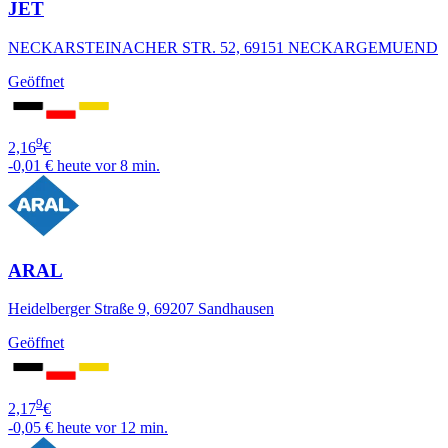
JET
NECKARSTEINACHER STR. 52, 69151 NECKARGEMUEND
Geöffnet
9
2,16
€
-0,01 €
heute vor 8 min.
ARAL
Heidelberger Straße 9, 69207 Sandhausen
Geöffnet
9
2,17
€
-0,05 €
heute vor 12 min.