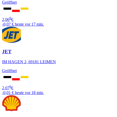
Geöffnet
9
2,06
€
-0,07 €
heute vor 17 min.
JET
IM HAGEN 2, 69181 LEIMEN
Geöffnet
9
2,07
€
-0,01 €
heute vor 18 min.