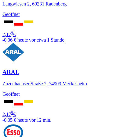
Langwiesen 2, 69231 Rauenberg
Geöffnet
9
2,17
€
-0,06 €
heute vor etwa 1 Stunde
ARAL
Zuzenhaeuser Straße 2, 74909 Meckesheim
Geöffnet
9
2,17
€
-0,05 €
heute vor 12 min.