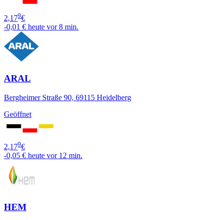
9
2,17
€
-0,01 €
heute vor 8 min.
ARAL
Bergheimer Straße 90, 69115 Heidelberg
Geöffnet
9
2,17
€
-0,05 €
heute vor 12 min.
HEM