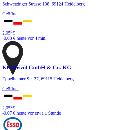
Schwetzinger Strasse 138, 69124 Heidelberg
Geöffnet
9
2,05
€
-0,03 €
heute vor 4 min.
KK Heizöl GmbH & Co. KG
Eppelheimer Str. 27, 69115 Heidelberg
Geöffnet
9
2,05
€
-0,07 €
heute vor etwa 1 Stunde