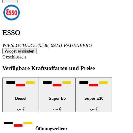
ESSO
WIESLOCHER STR. 38, 69231 RAUENBERG
Widget einbinden
Geschlossen
Verfügbare Kraftstoffarten und Preise
Diesel
Super E5
Super E10
-
-
-
-,--
€
-,--
€
-,--
€
Öffnungszeiten: