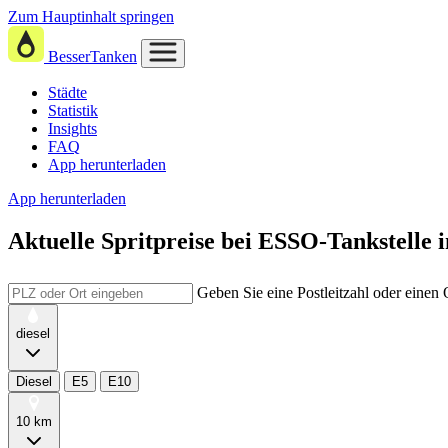
Zum Hauptinhalt springen
BesserTanken
Städte
Statistik
Insights
FAQ
App herunterladen
App herunterladen
Aktuelle Spritpreise
bei
ESSO-Tankstell
Geben Sie eine Postleitzahl oder einen
diesel
Diesel
E5
E10
10 km