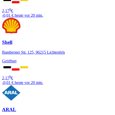
9
2,17
€
-0,01 €
heute vor 20 min.
Shell
Bamberger Str. 125, 96215 Lichtenfels
Geöffnet
9
2,17
€
-0,01 €
heute vor 20 min.
ARAL