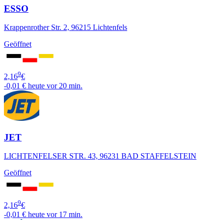
ESSO
Krappenrother Str. 2, 96215 Lichtenfels
Geöffnet
9
2,16
€
-0,01 €
heute vor 20 min.
JET
LICHTENFELSER STR. 43, 96231 BAD STAFFELSTEIN
Geöffnet
9
2,16
€
-0,01 €
heute vor 17 min.