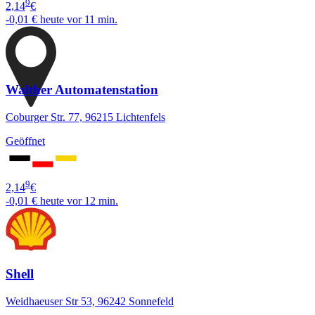
9
2,14
€
-0,01 €
heute vor 11 min.
Walther Automatenstation
Coburger Str. 77, 96215 Lichtenfels
Geöffnet
9
2,14
€
-0,01 €
heute vor 12 min.
Shell
Weidhaeuser Str 53, 96242 Sonnefeld