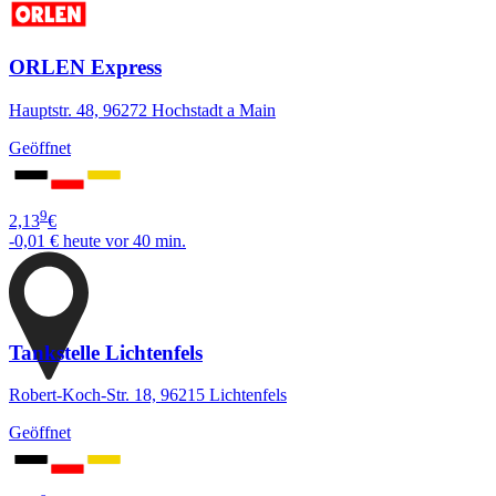
ORLEN Express
Hauptstr. 48, 96272 Hochstadt a Main
Geöffnet
9
2,13
€
-0,01 €
heute vor 40 min.
Tankstelle Lichtenfels
Robert-Koch-Str. 18, 96215 Lichtenfels
Geöffnet