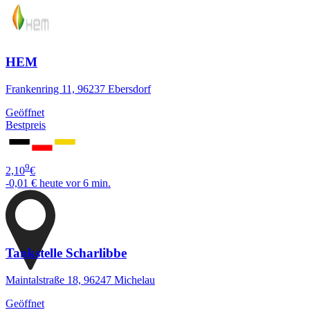
HEM
Frankenring 11, 96237 Ebersdorf
Geöffnet
Bestpreis
9
2,10
€
-0,01 €
heute vor 6 min.
Tankstelle Scharlibbe
Maintalstraße 18, 96247 Michelau
Geöffnet