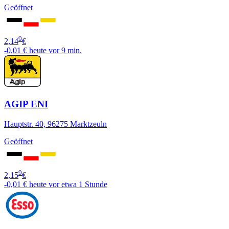
Geöffnet
9
2,14
€
-0,01 €
heute vor 9 min.
AGIP ENI
Hauptstr. 40, 96275 Marktzeuln
Geöffnet
9
2,15
€
-0,01 €
heute vor etwa 1 Stunde