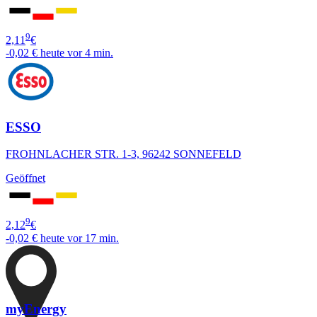
9
2,11
€
-0,02 €
heute vor 4 min.
ESSO
FROHNLACHER STR. 1-3, 96242 SONNEFELD
Geöffnet
9
2,12
€
-0,02 €
heute vor 17 min.
myEnergy