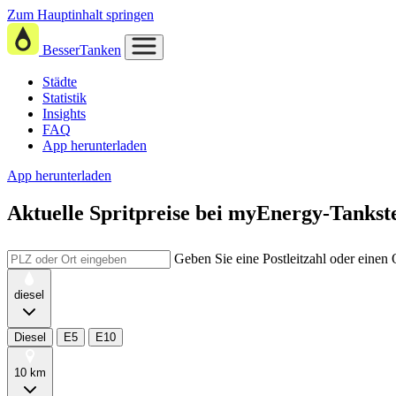
Zum Hauptinhalt springen
BesserTanken
Städte
Statistik
Insights
FAQ
App herunterladen
App herunterladen
Aktuelle Spritpreise
bei
myEnergy-Tankstel
Geben Sie eine Postleitzahl oder einen
diesel
Diesel
E5
E10
10 km