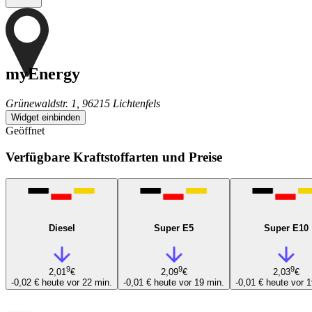
myEnergy
Grünewaldstr. 1, 96215 Lichtenfels
Widget einbinden
Geöffnet
Verfügbare Kraftstoffarten und Preise
Diesel
Super E5
Super E10
9
9
9
2,01
€
2,09
€
2,03
€
-0,02 €
heute vor 22 min.
-0,01 €
heute vor 19 min.
-0,01 €
heute vor 1