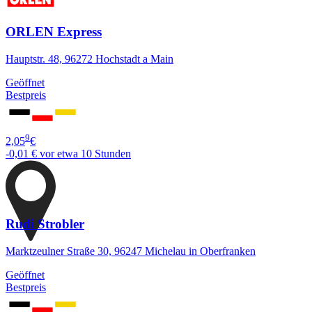
ORLEN Express
Hauptstr. 48, 96272 Hochstadt a Main
Geöffnet
Bestpreis
9
2,05
€
-0,01 €
vor etwa 10 Stunden
Rudi Strobler
Marktzeulner Straße 30, 96247 Michelau in Oberfranken
Geöffnet
Bestpreis