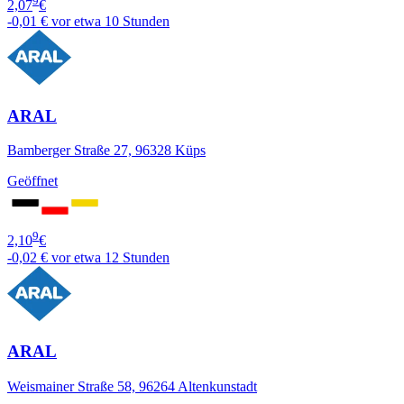
9
2,07
€
-0,01 €
vor etwa 10 Stunden
ARAL
Bamberger Straße 27, 96328 Küps
Geöffnet
9
2,10
€
-0,02 €
vor etwa 12 Stunden
ARAL
Weismainer Straße 58, 96264 Altenkunstadt