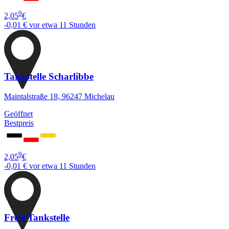
9
2,05
€
-0,01 €
vor etwa 11 Stunden
Tankstelle Scharlibbe
Maintalstraße 18, 96247 Michelau
Geöffnet
Bestpreis
9
2,05
€
-0,01 €
vor etwa 11 Stunden
Freie Tankstelle