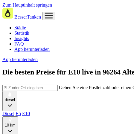
Zum Hauptinhalt springen
BesserTanken
Städte
Statistik
Insights
FAQ
App herunterladen
App herunterladen
Die besten Preise für E10
live in
96264 Alt
Geben Sie eine Postleitzahl oder einen
diesel
Diesel
E5
E10
10 km