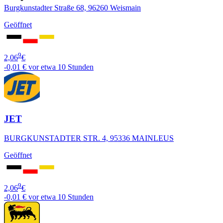
Burgkunstadter Straße 68, 96260 Weismain
Geöffnet
9
2,06
€
-0,01 €
vor etwa 10 Stunden
JET
BURGKUNSTADTER STR. 4, 95336 MAINLEUS
Geöffnet
9
2,06
€
-0,01 €
vor etwa 10 Stunden