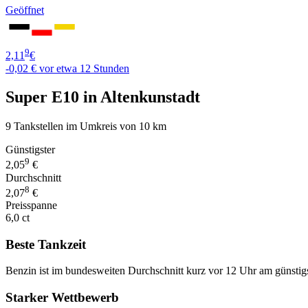
Geöffnet
9
2,11
€
-0,02 €
vor etwa 12 Stunden
Super E10 in Altenkunstadt
9 Tankstellen im Umkreis von 10 km
Günstigster
9
2,05
€
Durchschnitt
8
2,07
€
Preisspanne
6,0 ct
Beste Tankzeit
Benzin ist im bundesweiten Durchschnitt kurz vor 12 Uhr am günstig
Starker Wettbewerb