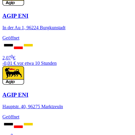
AGIP ENI
In der Au 1, 96224 Burgkunstadt
Geöffnet
9
2,07
€
-0,01 €
vor etwa 10 Stunden
AGIP ENI
Hauptstr. 40, 96275 Marktzeuln
Geöffnet