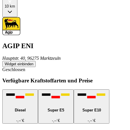
10 km
AGIP ENI
Hauptstr. 40, 96275 Marktzeuln
Widget einbinden
Geschlossen
Verfügbare Kraftstoffarten und Preise
Diesel
Super E5
Super E10
-
-
-
-,--
€
-,--
€
-,--
€