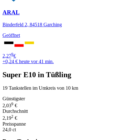
ARAL
Binderfeld 2, 84518 Garching
Geöffnet
9
2,27
€
+0,24 €
heute vor 41 min.
Super E10 in Tüßling
19 Tankstellen im Umkreis von 10 km
Günstigster
9
2,03
€
Durchschnitt
2
2,19
€
Preisspanne
24,0 ct