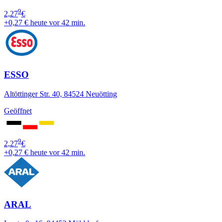
9
2,27
€
+0,27 €
heute vor 42 min.
ESSO
Altöttinger Str. 40, 84524 Neuötting
Geöffnet
9
2,27
€
+0,27 €
heute vor 42 min.
ARAL