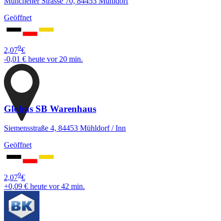
Münchener Strasse 70, 84453 Mühldorf
Geöffnet
9
2,07
€
-0,01 €
heute vor 20 min.
Globus SB Warenhaus
Siemensstraße 4, 84453 Mühldorf / Inn
Geöffnet
9
2,07
€
+0,09 €
heute vor 42 min.