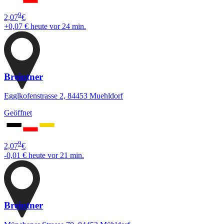
9
2,07
€
+0,07 €
heute vor 24 min.
Breintner
Egglkofenstrasse 2, 84453 Muehldorf
Geöffnet
9
2,07
€
-0,01 €
heute vor 21 min.
Breintner