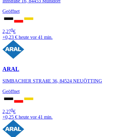
Innstraße 16, 84453 Mühldorf
Geöffnet
9
2,27
€
+0,23 €
heute vor 41 min.
ARAL
SIMBACHER STRAßE 36, 84524 NEUÖTTING
Geöffnet
9
2,27
€
+0,25 €
heute vor 41 min.