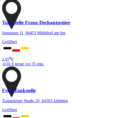
Tankstelle Franz Dechantsreiter
Innstrasse 11, 84453 Mühldorf am Inn
Geöffnet
8
2,07
€
-0,01 €
heute vor 35 min.
Freie Tankstelle
Traunsteiner Straße 20, 84503 Altötting
Geöffnet