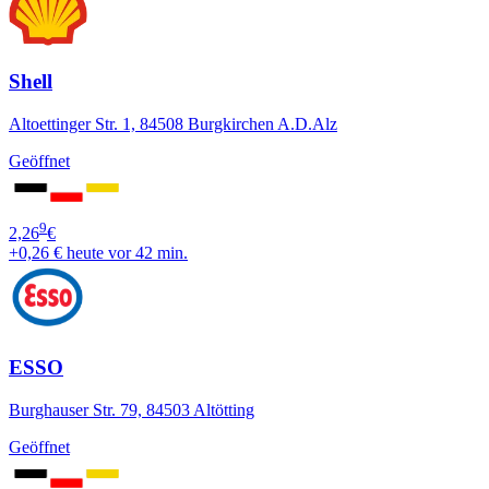
Shell
Altoettinger Str. 1, 84508 Burgkirchen A.D.Alz
Geöffnet
9
2,26
€
+0,26 €
heute vor 42 min.
ESSO
Burghauser Str. 79, 84503 Altötting
Geöffnet