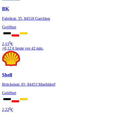
BK
Fabrikstr. 35, 84518 Garching
Geöffnet
9
2,11
€
+0,12 €
heute vor 42 min.
Shell
Brückenstr. 65, 84453 Muehldorf
Geöffnet
9
2,22
€