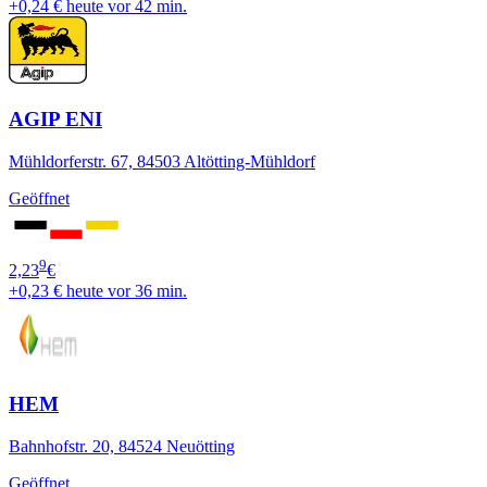
+0,24 €
heute vor 42 min.
AGIP ENI
Mühldorferstr. 67, 84503 Altötting-Mühldorf
Geöffnet
9
2,23
€
+0,23 €
heute vor 36 min.
HEM
Bahnhofstr. 20, 84524 Neuötting
Geöffnet