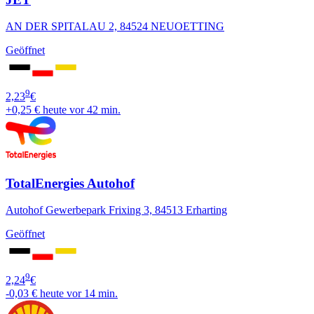
AN DER SPITALAU 2, 84524 NEUOETTING
Geöffnet
9
2,23
€
+0,25 €
heute vor 42 min.
TotalEnergies Autohof
Autohof Gewerbepark Frixing 3, 84513 Erharting
Geöffnet
9
2,24
€
-0,03 €
heute vor 14 min.