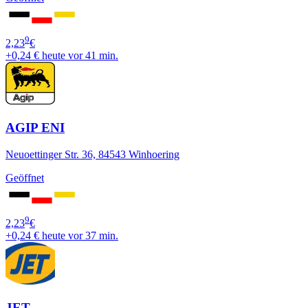
9
2,23
€
+0,24 €
heute vor 41 min.
AGIP ENI
Neuoettinger Str. 36, 84543 Winhoering
Geöffnet
9
2,23
€
+0,24 €
heute vor 37 min.
JET