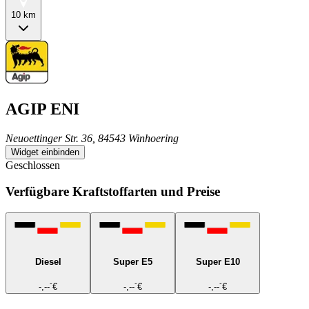
10 km
AGIP ENI
Neuoettinger Str. 36, 84543 Winhoering
Widget einbinden
Geschlossen
Verfügbare Kraftstoffarten und Preise
Diesel
Super E5
Super E10
-
-
-
-,--
€
-,--
€
-,--
€