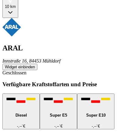
10 km
ARAL
Innstraße 16, 84453 Mühldorf
Widget einbinden
Geschlossen
Verfügbare Kraftstoffarten und Preise
Diesel
Super E5
Super E10
-
-
-
-,--
€
-,--
€
-,--
€