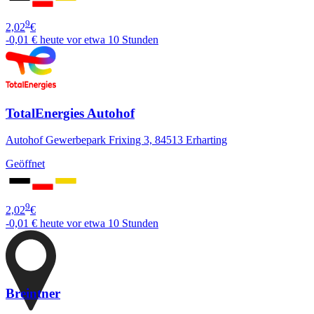
9
2,02
€
-0,01 €
heute vor etwa 10 Stunden
TotalEnergies Autohof
Autohof Gewerbepark Frixing 3, 84513 Erharting
Geöffnet
9
2,02
€
-0,01 €
heute vor etwa 10 Stunden
Breintner