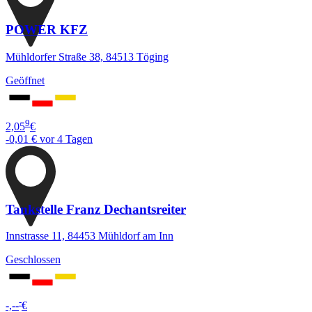
POWER KFZ
Mühldorfer Straße 38, 84513 Töging
Geöffnet
9
2,05
€
-0,01 €
vor 4 Tagen
Tankstelle Franz Dechantsreiter
Innstrasse 11, 84453 Mühldorf am Inn
Geschlossen
-
-,--
€