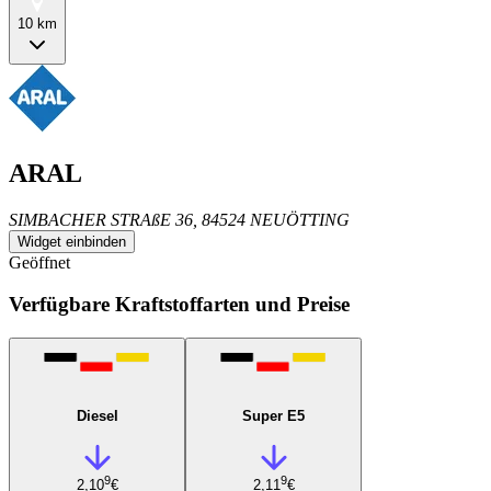
10 km
ARAL
SIMBACHER STRAßE 36, 84524 NEUÖTTING
Widget einbinden
Geöffnet
Verfügbare Kraftstoffarten und Preise
Diesel
Super E5
9
9
2,10
€
2,11
€