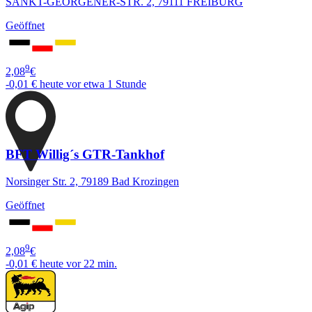
SANKT-GEORGENER-STR. 2, 79111 FREIBURG
Geöffnet
9
2,08
€
-0,01 €
heute vor etwa 1 Stunde
BFT Willig´s GTR-Tankhof
Norsinger Str. 2, 79189 Bad Krozingen
Geöffnet
9
2,08
€
-0,01 €
heute vor 22 min.