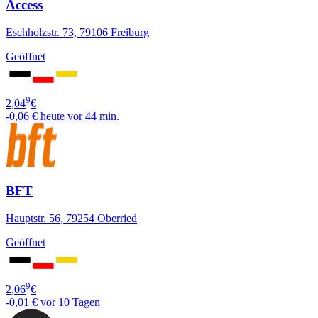
Access
Eschholzstr. 73, 79106 Freiburg
Geöffnet
9
2,04
€
-0,06 €
heute vor 44 min.
BFT
Hauptstr. 56, 79254 Oberried
Geöffnet
9
2,06
€
-0,01 €
vor 10 Tagen