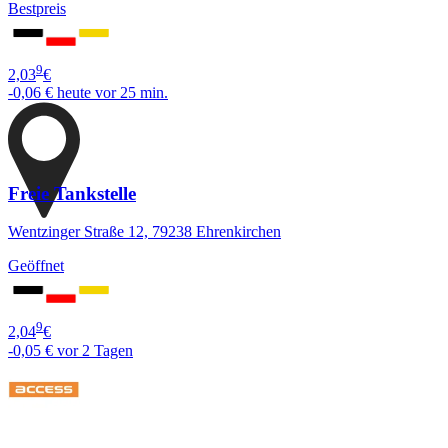
Bestpreis
9
2,03
€
-0,06 €
heute vor 25 min.
Freie Tankstelle
Wentzinger Straße 12, 79238 Ehrenkirchen
Geöffnet
9
2,04
€
-0,05 €
vor 2 Tagen