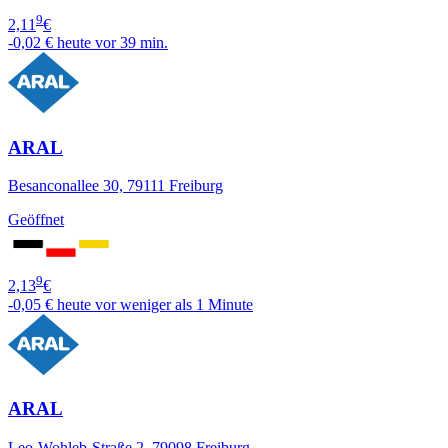
9
2,11
€
-0,02 €
heute vor 39 min.
ARAL
Besanconallee 30, 79111 Freiburg
Geöffnet
9
2,13
€
-0,05 €
heute vor weniger als 1 Minute
ARAL
Leo-Wohleb-Straße 2, 79098 Freiburg