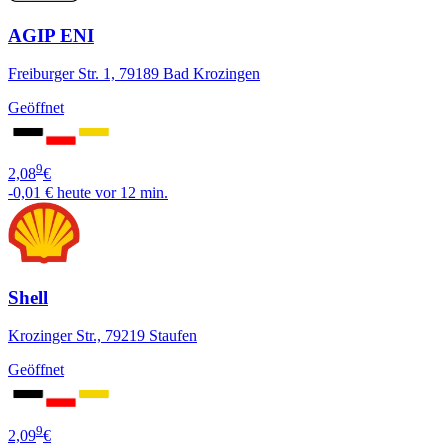
AGIP ENI
Freiburger Str. 1, 79189 Bad Krozingen
Geöffnet
9
2,08
€
-0,01 €
heute vor 12 min.
Shell
Krozinger Str., 79219 Staufen
Geöffnet
9
2,09
€