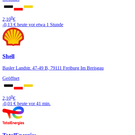
9
2,10
€
-0,13 €
heute vor etwa 1 Stunde
Shell
Basler Landstr. 47-49 B, 79111 Freiburg Im Breisgau
Geöffnet
9
2,10
€
-0,01 €
heute vor 41 min.