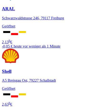
ARAL
Schwarzwaldstrasse 246, 79117 Freiburg
Geöffnet
9
2,13
€
-0,05 €
heute vor weniger als 1 Minute
Shell
A5 Breisgau Ost, 79227 Schallstadt
Geöffnet
9
2,63
€