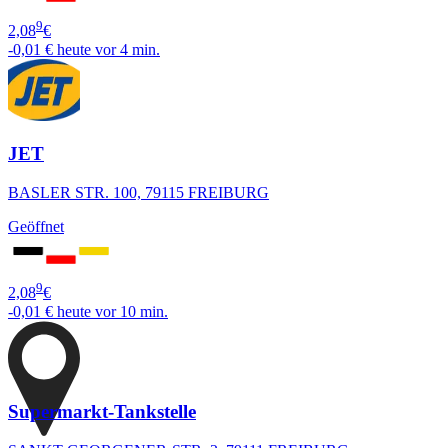
9
2,08
€
-0,01 €
heute vor 4 min.
JET
BASLER STR. 100, 79115 FREIBURG
Geöffnet
9
2,08
€
-0,01 €
heute vor 10 min.
Supermarkt-Tankstelle