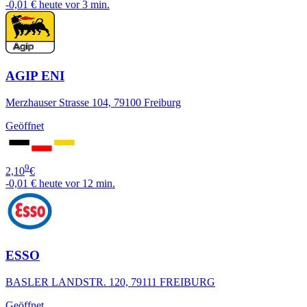
-0,01 €
heute vor 3 min.
AGIP ENI
Merzhauser Strasse 104, 79100 Freiburg
Geöffnet
9
2,10
€
-0,01 €
heute vor 12 min.
ESSO
BASLER LANDSTR. 120, 79111 FREIBURG
Geöffnet