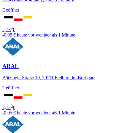
Geöffnet
9
2,13
€
-0,05 €
heute vor weniger als 1 Minute
ARAL
Bötzinger Straße 19, 79111 Freiburg im Breisgau
Geöffnet
9
2,13
€
-0,05 €
heute vor weniger als 1 Minute