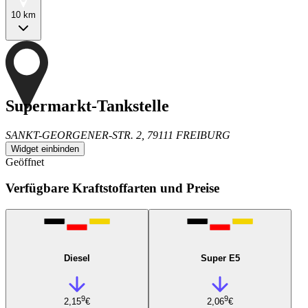
10 km
Supermarkt-Tankstelle
SANKT-GEORGENER-STR. 2, 79111 FREIBURG
Widget einbinden
Geöffnet
Verfügbare Kraftstoffarten und Preise
Diesel
Super E5
9
9
2,15
€
2,06
€