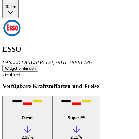
10 km
ESSO
BASLER LANDSTR. 120, 79111 FREIBURG
Widget einbinden
Geöffnet
Verfügbare Kraftstoffarten und Preise
Diesel
Super E5
9
9
2,16
€
2,12
€