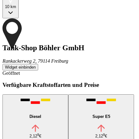
10 km
Tank-Shop Böhler GmbH
Rankackerweg 2, 79114 Freiburg
Widget einbinden
Geöffnet
Verfügbare Kraftstoffarten und Preise
Diesel
Super E5
9
9
2,12
€
2,12
€