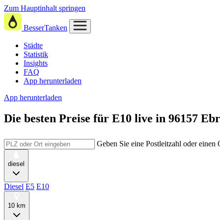
Zum Hauptinhalt springen
BesserTanken
Städte
Statistik
Insights
FAQ
App herunterladen
App herunterladen
Die besten Preise für E10
live in
96157 Eb
Geben Sie eine Postleitzahl oder einen
diesel
Diesel
E5
E10
10 km