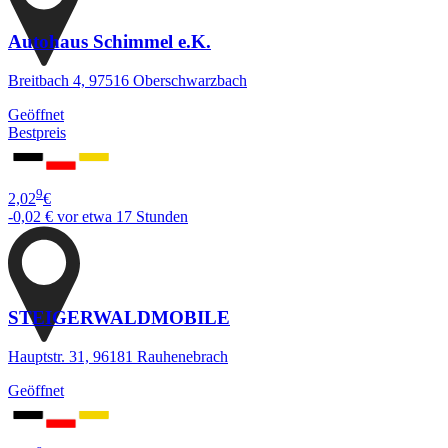
Autohaus Schimmel e.K.
Breitbach 4, 97516 Oberschwarzbach
Geöffnet
Bestpreis
9
2,02
€
-0,02 €
vor etwa 17 Stunden
STEIGERWALDMOBILE
Hauptstr. 31, 96181 Rauhenebrach
Geöffnet