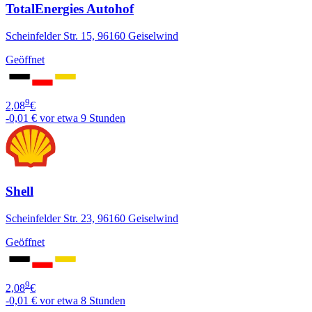
TotalEnergies Autohof
Scheinfelder Str. 15, 96160 Geiselwind
Geöffnet
9
2,08
€
-0,01 €
vor etwa 9 Stunden
Shell
Scheinfelder Str. 23, 96160 Geiselwind
Geöffnet
9
2,08
€
-0,01 €
vor etwa 8 Stunden