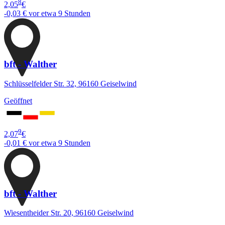
8
2,05
€
-0,03 €
vor etwa 9 Stunden
bft - Walther
Schlüsselfelder Str. 32, 96160 Geiselwind
Geöffnet
9
2,07
€
-0,01 €
vor etwa 9 Stunden
bft - Walther
Wiesentheider Str. 20, 96160 Geiselwind