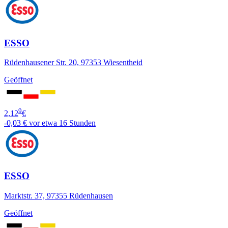
ESSO
Rüdenhausener Str. 20, 97353 Wiesentheid
Geöffnet
9
2,12
€
-0,03 €
vor etwa 16 Stunden
ESSO
Marktstr. 37, 97355 Rüdenhausen
Geöffnet