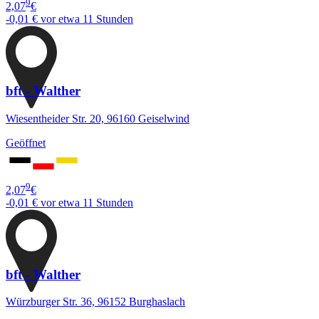
9
2,07
€
-0,01 €
vor etwa 11 Stunden
bft - Walther
Wiesentheider Str. 20, 96160 Geiselwind
Geöffnet
9
2,07
€
-0,01 €
vor etwa 11 Stunden
bft - Walther
Würzburger Str. 36, 96152 Burghaslach