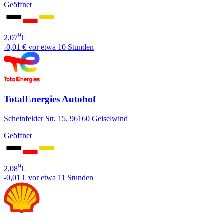
Geöffnet
9
2,07
€
-0,01 €
vor etwa 10 Stunden
TotalEnergies Autohof
Scheinfelder Str. 15, 96160 Geiselwind
Geöffnet
9
2,08
€
-0,01 €
vor etwa 11 Stunden