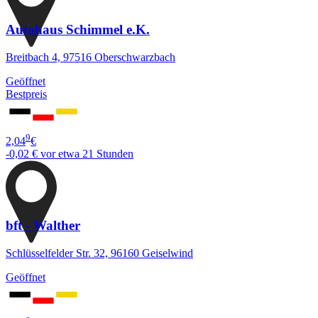
Autohaus Schimmel e.K.
Breitbach 4, 97516 Oberschwarzbach
Geöffnet
Bestpreis
9
2,04
€
-0,02 €
vor etwa 21 Stunden
bft - Walther
Schlüsselfelder Str. 32, 96160 Geiselwind
Geöffnet