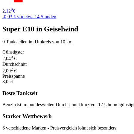
9
2,12
€
-0,03 €
vor etwa 14 Stunden
Super E10 in Geiselwind
9 Tankstellen im Umkreis von 10 km
Günstigster
9
2,04
€
Durchschnitt
2
2,09
€
Preisspanne
8,0 ct
Beste Tankzeit
Benzin ist im bundesweiten Durchschnitt kurz vor 12 Uhr am günstig
Starker Wettbewerb
6 verschiedene Marken - Preisvergleich lohnt sich besonders.