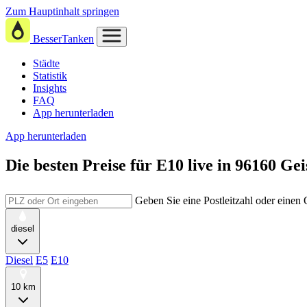
Zum Hauptinhalt springen
BesserTanken
Städte
Statistik
Insights
FAQ
App herunterladen
App herunterladen
Die besten Preise für E10
live in
96160 Gei
Geben Sie eine Postleitzahl oder einen
diesel
Diesel
E5
E10
10 km