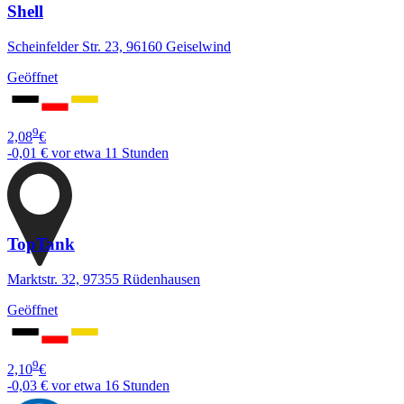
Shell
Scheinfelder Str. 23, 96160 Geiselwind
Geöffnet
9
2,08
€
-0,01 €
vor etwa 11 Stunden
TopTank
Marktstr. 32, 97355 Rüdenhausen
Geöffnet
9
2,10
€
-0,03 €
vor etwa 16 Stunden