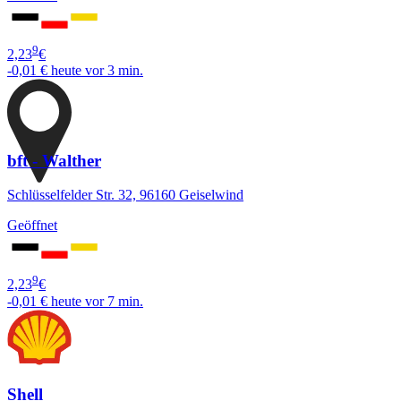
9
2,23
€
-0,01 €
heute vor 3 min.
bft - Walther
Schlüsselfelder Str. 32, 96160 Geiselwind
Geöffnet
9
2,23
€
-0,01 €
heute vor 7 min.
Shell