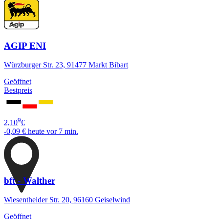
AGIP ENI
Würzburger Str. 23, 91477 Markt Bibart
Geöffnet
Bestpreis
9
2,10
€
-0,09 €
heute vor 7 min.
bft - Walther
Wiesentheider Str. 20, 96160 Geiselwind
Geöffnet