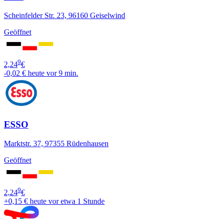
Scheinfelder Str. 23, 96160 Geiselwind
Geöffnet
9
2,24
€
-0,02 €
heute vor 9 min.
ESSO
Marktstr. 37, 97355 Rüdenhausen
Geöffnet
9
2,24
€
+0,15 €
heute vor etwa 1 Stunde