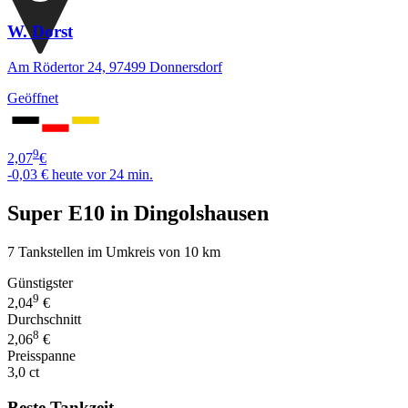
W. Dorst
Am Rödertor 24, 97499 Donnersdorf
Geöffnet
9
2,07
€
-0,03 €
heute vor 24 min.
Super E10 in Dingolshausen
7 Tankstellen im Umkreis von 10 km
Günstigster
9
2,04
€
Durchschnitt
8
2,06
€
Preisspanne
3,0 ct
Beste Tankzeit