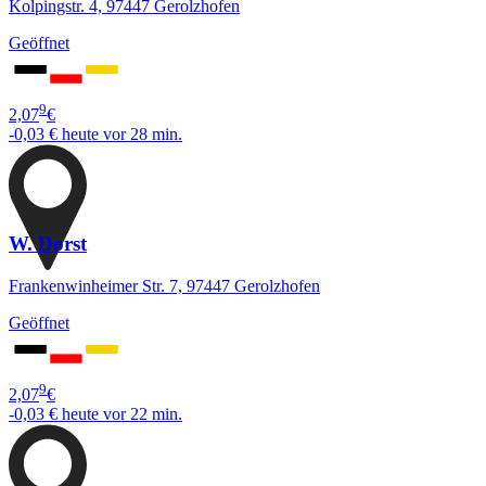
Kolpingstr. 4, 97447 Gerolzhofen
Geöffnet
9
2,07
€
-0,03 €
heute vor 28 min.
W. Dorst
Frankenwinheimer Str. 7, 97447 Gerolzhofen
Geöffnet
9
2,07
€
-0,03 €
heute vor 22 min.