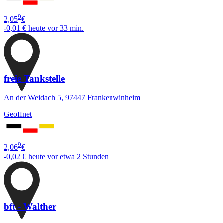
9
2,05
€
-0,01 €
heute vor 33 min.
freie Tankstelle
An der Weidach 5, 97447 Frankenwinheim
Geöffnet
9
2,06
€
-0,02 €
heute vor etwa 2 Stunden
bft - Walther