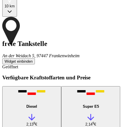
10 km
freie Tankstelle
An der Weidach 5, 97447 Frankenwinheim
Widget einbinden
Geöffnet
Verfügbare Kraftstoffarten und Preise
Diesel
Super E5
9
9
2,13
€
2,14
€