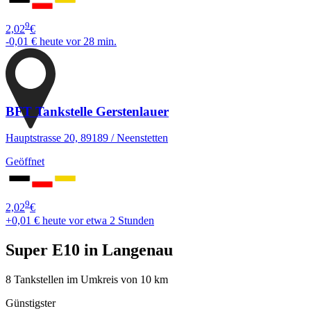
9
2,02
€
-0,01 €
heute vor 28 min.
BFT Tankstelle Gerstenlauer
Hauptstrasse 20, 89189 / Neenstetten
Geöffnet
9
2,02
€
+0,01 €
heute vor etwa 2 Stunden
Super E10 in Langenau
8 Tankstellen im Umkreis von 10 km
Günstigster