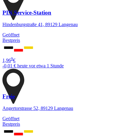
PIN Service-Station
Hindenburgstraße 41, 89129 Langenau
Geöffnet
Bestpreis
9
1,96
€
-0,01 €
heute vor etwa 1 Stunde
Freie
Angertorstrasse 52, 89129 Langenau
Geöffnet
Bestpreis