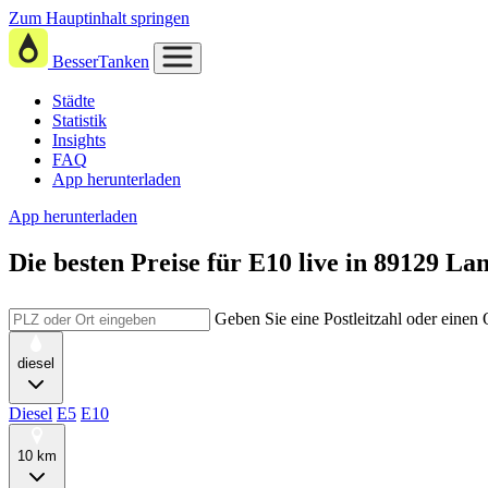
Zum Hauptinhalt springen
BesserTanken
Städte
Statistik
Insights
FAQ
App herunterladen
App herunterladen
Die besten Preise für E10
live in
89129 La
Geben Sie eine Postleitzahl oder einen
diesel
Diesel
E5
E10
10 km