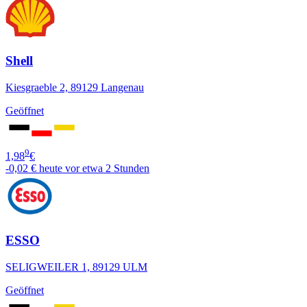
Shell
Kiesgraeble 2, 89129 Langenau
Geöffnet
9
1,98
€
-0,02 €
heute vor etwa 2 Stunden
ESSO
SELIGWEILER 1, 89129 ULM
Geöffnet