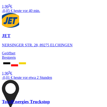
9
1,96
€
-0,05 €
heute vor 40 min.
JET
NERSINGER STR. 28, 89275 ELCHINGEN
Geöffnet
Bestpreis
9
1,96
€
-0,01 €
heute vor etwa 2 Stunden
TotalEnergies Truckstop