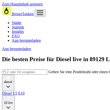
Zum Hauptinhalt springen
BesserTanken
Städte
Statistik
Insights
FAQ
App herunterladen
App herunterladen
Die besten Preise für Diesel
live in
89129 
Geben Sie eine Postleitzahl oder einen
diesel
Diesel
E5
E10
10 km