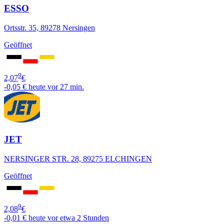
ESSO
Ortsstr. 35, 89278 Nersingen
Geöffnet
9
2,07
€
-0,05 €
heute vor 27 min.
JET
NERSINGER STR. 28, 89275 ELCHINGEN
Geöffnet
9
2,08
€
-0,01 €
heute vor etwa 2 Stunden