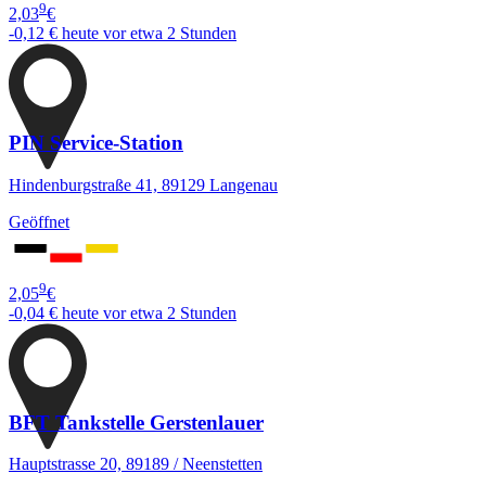
9
2,03
€
-0,12 €
heute vor etwa 2 Stunden
PIN Service-Station
Hindenburgstraße 41, 89129 Langenau
Geöffnet
9
2,05
€
-0,04 €
heute vor etwa 2 Stunden
BFT Tankstelle Gerstenlauer
Hauptstrasse 20, 89189 / Neenstetten