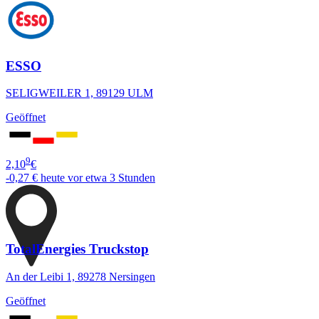
ESSO
SELIGWEILER 1, 89129 ULM
Geöffnet
9
2,10
€
-0,27 €
heute vor etwa 3 Stunden
TotalEnergies Truckstop
An der Leibi 1, 89278 Nersingen
Geöffnet