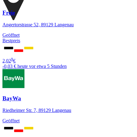
Freie
Angertorstrasse 52, 89129 Langenau
Geöffnet
Bestpreis
9
2,02
€
-0,03 €
heute vor etwa 5 Stunden
BayWa
Riedheimer Str. 7, 89129 Langenau
Geöffnet