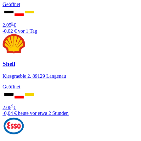
Geöffnet
9
2,05
€
-0,02 €
vor 1 Tag
Shell
Kiesgraeble 2, 89129 Langenau
Geöffnet
9
2,06
€
-0,04 €
heute vor etwa 2 Stunden