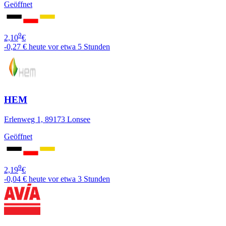
Geöffnet
9
2,10
€
-0,27 €
heute vor etwa 5 Stunden
HEM
Erlenweg 1, 89173 Lonsee
Geöffnet
9
2,19
€
-0,04 €
heute vor etwa 3 Stunden