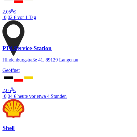
9
2,05
€
-0,02 €
vor 1 Tag
PIN Service-Station
Hindenburgstraße 41, 89129 Langenau
Geöffnet
9
2,05
€
-0,04 €
heute vor etwa 4 Stunden
Shell