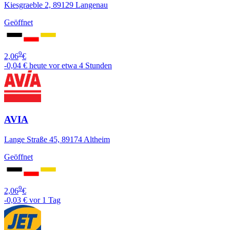
Kiesgraeble 2, 89129 Langenau
Geöffnet
9
2,06
€
-0,04 €
heute vor etwa 4 Stunden
AVIA
Lange Straße 45, 89174 Altheim
Geöffnet
9
2,06
€
-0,03 €
vor 1 Tag