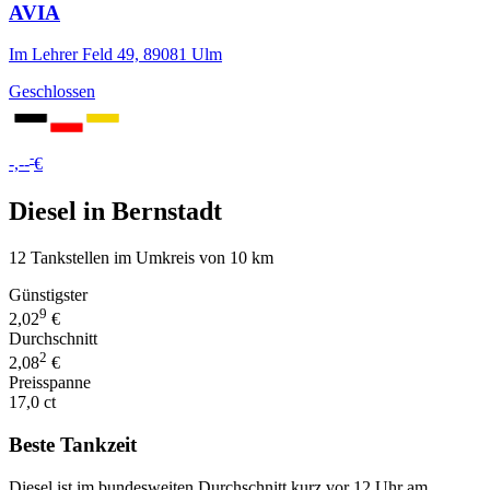
AVIA
Im Lehrer Feld 49, 89081 Ulm
Geschlossen
-
-,--
€
Diesel in Bernstadt
12 Tankstellen im Umkreis von 10 km
Günstigster
9
2,02
€
Durchschnitt
2
2,08
€
Preisspanne
17,0 ct
Beste Tankzeit
Diesel ist im bundesweiten Durchschnitt kurz vor 12 Uhr am