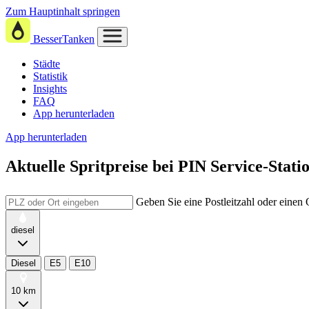
Zum Hauptinhalt springen
BesserTanken
Städte
Statistik
Insights
FAQ
App herunterladen
App herunterladen
Aktuelle Spritpreise
bei
PIN Service-Stati
Geben Sie eine Postleitzahl oder einen
diesel
Diesel
E5
E10
10 km