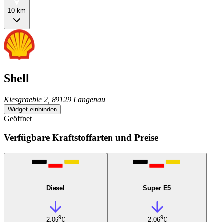
10 km
Shell
Kiesgraeble 2, 89129 Langenau
Widget einbinden
Geöffnet
Verfügbare Kraftstoffarten und Preise
Diesel
Super E5
9
9
2,06
€
2,06
€