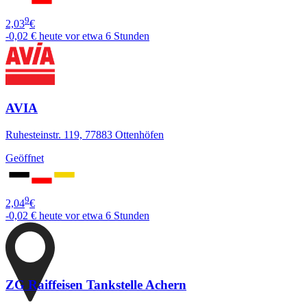
9
2,03
€
-0,02 €
heute vor etwa 6 Stunden
AVIA
Ruhesteinstr. 119, 77883 Ottenhöfen
Geöffnet
9
2,04
€
-0,02 €
heute vor etwa 6 Stunden
ZG Raiffeisen Tankstelle Achern