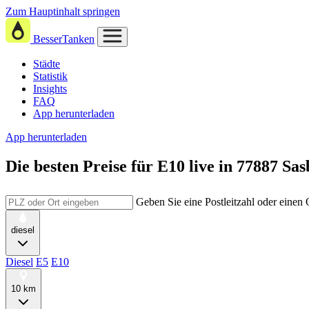
Zum Hauptinhalt springen
BesserTanken
Städte
Statistik
Insights
FAQ
App herunterladen
App herunterladen
Die besten Preise für E10
live in
77887 Sa
Geben Sie eine Postleitzahl oder einen
diesel
Diesel
E5
E10
10 km