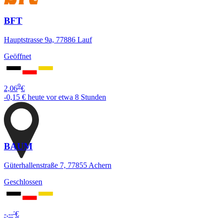
BFT
Hauptstrasse 9a, 77886 Lauf
Geöffnet
9
2,06
€
-0,15 €
heute vor etwa 8 Stunden
BAUM
Güterhallenstraße 7, 77855 Achern
Geschlossen
-
-,--
€