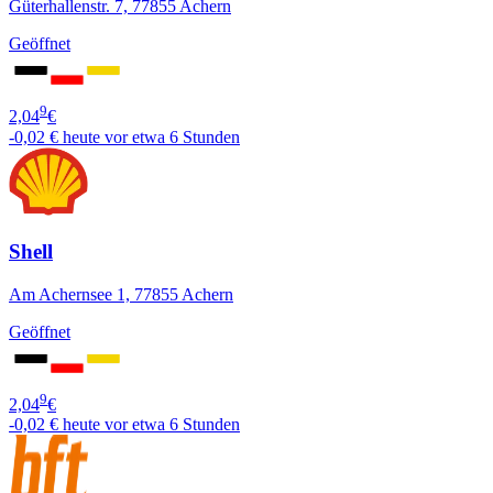
Güterhallenstr. 7, 77855 Achern
Geöffnet
9
2,04
€
-0,02 €
heute vor etwa 6 Stunden
Shell
Am Achernsee 1, 77855 Achern
Geöffnet
9
2,04
€
-0,02 €
heute vor etwa 6 Stunden