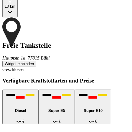
10 km
Freie Tankstelle
Hauptstr. 1a, 77815 Bühl
Widget einbinden
Geschlossen
Verfügbare Kraftstoffarten und Preise
Diesel
Super E5
Super E10
-
-
-
-,--
€
-,--
€
-,--
€