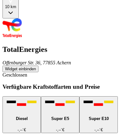
10 km
TotalEnergies
Offenburger Str. 36, 77855 Achern
Widget einbinden
Geschlossen
Verfügbare Kraftstoffarten und Preise
Diesel
Super E5
Super E10
-
-
-
-,--
€
-,--
€
-,--
€