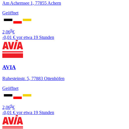
Am Achernsee 1, 77855 Achern
Geöffnet
9
2,06
€
-0,01 €
vor etwa 19 Stunden
AVIA
Ruhesteinstr. 5, 77883 Ottenhöfen
Geöffnet
9
2,06
€
-0,01 €
vor etwa 19 Stunden