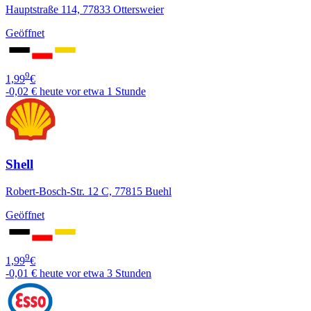
Hauptstraße 114, 77833 Ottersweier
Geöffnet
9
1,99
€
-0,02 €
heute vor etwa 1 Stunde
Shell
Robert-Bosch-Str. 12 C, 77815 Buehl
Geöffnet
9
1,99
€
-0,01 €
heute vor etwa 3 Stunden