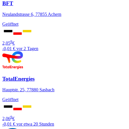
BFT
Neulandstrasse 6, 77855 Achern
Geöffnet
9
2,05
€
-0,01 €
vor 2 Tagen
TotalEnergies
Hauptstr. 25, 77880 Sasbach
Geöffnet
9
2,06
€
-0,01 €
vor etwa 20 Stunden