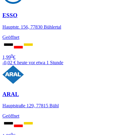
ESSO
Hauptstr. 156, 77830 Bühlertal
Geöffnet
9
1,99
€
-0,02 €
heute vor etwa 1 Stunde
ARAL
Hauptstraße 129, 77815 Bühl
Geöffnet
9