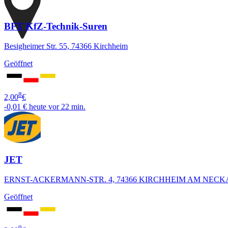
BFT KfZ-Technik-Suren
Besigheimer Str. 55, 74366 Kirchheim
Geöffnet
8
2,00
€
-0,01 €
heute vor 22 min.
JET
ERNST-ACKERMANN-STR. 4, 74366 KIRCHHEIM AM NECK
Geöffnet
9