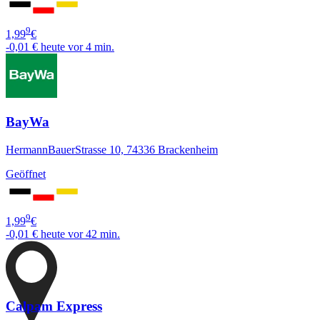
9
1,99
€
-0,01 €
heute vor 4 min.
BayWa
HermannBauerStrasse 10, 74336 Brackenheim
Geöffnet
9
1,99
€
-0,01 €
heute vor 42 min.
Calpam Express