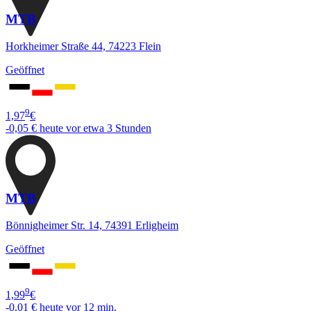
MTB
Horkheimer Straße 44, 74223 Flein
Geöffnet
9
1,97
€
-0,05 €
heute vor etwa 3 Stunden
MTB
Bönnigheimer Str. 14, 74391 Erligheim
Geöffnet
9
1,99
€
-0,01 €
heute vor 12 min.