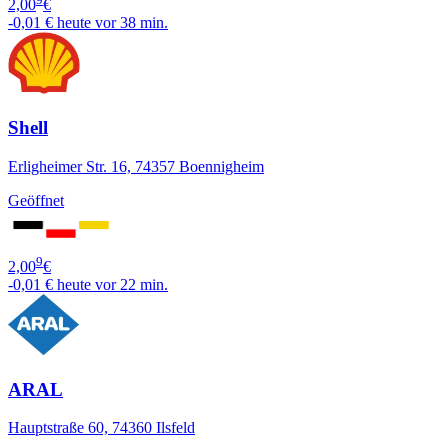
2,00
€
-0,01 €
heute vor 38 min.
Shell
Erligheimer Str. 16, 74357 Boennigheim
Geöffnet
9
2,00
€
-0,01 €
heute vor 22 min.
ARAL
Hauptstraße 60, 74360 Ilsfeld