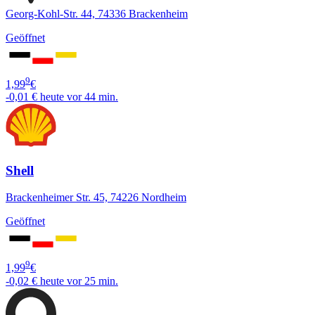
Georg-Kohl-Str. 44, 74336 Brackenheim
Geöffnet
9
1,99
€
-0,01 €
heute vor 44 min.
Shell
Brackenheimer Str. 45, 74226 Nordheim
Geöffnet
9
1,99
€
-0,02 €
heute vor 25 min.