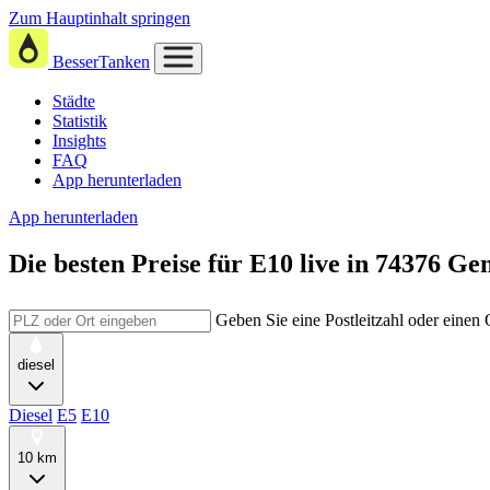
Zum Hauptinhalt springen
BesserTanken
Städte
Statistik
Insights
FAQ
App herunterladen
App herunterladen
Die besten Preise für E10
live in
74376 Ge
Geben Sie eine Postleitzahl oder einen
diesel
Diesel
E5
E10
10 km