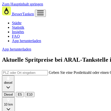
Zum Hauptinhalt springen
BesserTanken
Städte
Statistik
Insights
FAQ
App herunterladen
App herunterladen
Aktuelle Spritpreise
bei
ARAL-Tankstelle i
Geben Sie eine Postleitzahl oder einen
diesel
Diesel
E5
E10
10 km