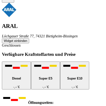
ARAL
Löchgauer Straße 77, 74321 Bietigheim-Bissingen
Widget einbinden
Geschlossen
Verfügbare Kraftstoffarten und Preise
Diesel
Super E5
Super E10
-
-
-
-,--
€
-,--
€
-,--
€
Öffnungszeiten: