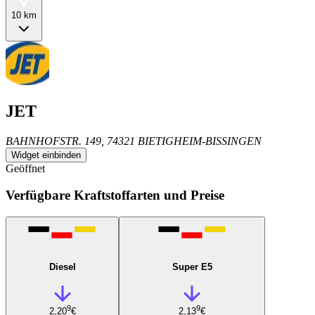
10 km
JET
BAHNHOFSTR. 149, 74321 BIETIGHEIM-BISSINGEN
Widget einbinden
Geöffnet
Verfügbare Kraftstoffarten und Preise
Diesel
Super E5
9
9
2,20
€
2,13
€