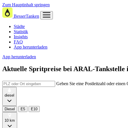
Zum Hauptinhalt springen
BesserTanken
Städte
Statistik
Insights
FAQ
App herunterladen
App herunterladen
Aktuelle Spritpreise
bei
ARAL-Tankstelle i
Geben Sie eine Postleitzahl oder einen
diesel
Diesel
E5
E10
10 km