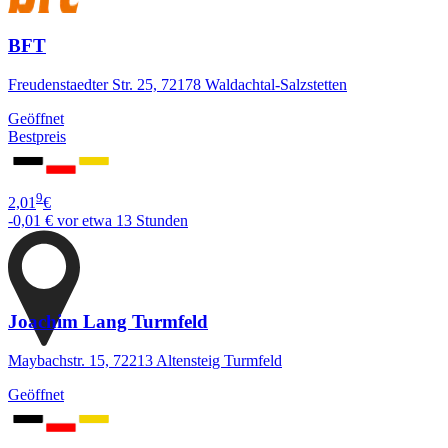
BFT
Freudenstaedter Str. 25, 72178 Waldachtal-Salzstetten
Geöffnet
Bestpreis
9
2,01
€
-0,01 €
vor etwa 13 Stunden
Joachim Lang Turmfeld
Maybachstr. 15, 72213 Altensteig Turmfeld
Geöffnet