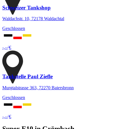
Schweizer Tankshop
Waldachstr. 10, 72178 Waldachtal
Geschlossen
-
-,--
€
Tankstelle Paul Ziefle
Murgtalstrasse 363, 72270 Baiersbronn
Geschlossen
-
-,--
€
Super E10 in Grömbach