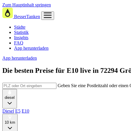
Zum Hauptinhalt springen
BesserTanken
Städte
Statistik
Insights
FAQ
App herunterladen
App herunterladen
Die besten Preise für E10
live in
72294 Gr
Geben Sie eine Postleitzahl oder einen
diesel
Diesel
E5
E10
10 km