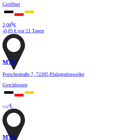
Geöffnet
9
2,08
€
-0,05 €
vor 21 Tagen
MTB
Porschestraße 7, 72285 Pfalzgrafenweiler
Geschlossen
-
-,--
€
MTB