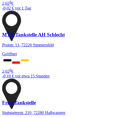
9
2,02
€
-0,02 €
vor 1 Tag
MTB-Tankstelle AH Schlecht
Poststr. 13, 72226 Simmersfeld
Geöffnet
9
2,02
€
-0,10 €
vor etwa 15 Stunden
Freie Tankstelle
Stuttgarterstr. 210, 72280 Hallwangen