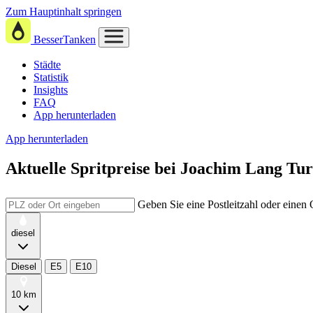
Zum Hauptinhalt springen
BesserTanken
Städte
Statistik
Insights
FAQ
App herunterladen
App herunterladen
Aktuelle Spritpreise
bei
Joachim Lang Turm
Geben Sie eine Postleitzahl oder einen
diesel
Diesel
E5
E10
10 km