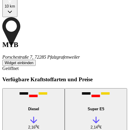
10 km
MTB
Porschestraße 7, 72285 Pfalzgrafenweiler
Widget einbinden
Geöffnet
Verfügbare Kraftstoffarten und Preise
Diesel
Super E5
9
9
2,16
€
2,14
€