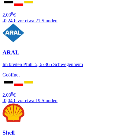
9
2,03
€
-0,24 €
vor etwa 21 Stunden
ARAL
Im breiten Pfuhl 5, 67365 Schwegenheim
Geöffnet
9
2,03
€
-0,04 €
vor etwa 19 Stunden
Shell