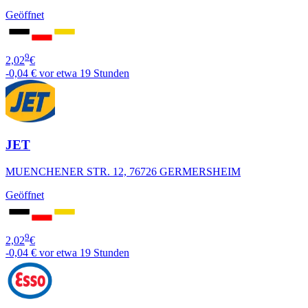
Geöffnet
9
2,02
€
-0,04 €
vor etwa 19 Stunden
JET
MUENCHENER STR. 12, 76726 GERMERSHEIM
Geöffnet
9
2,02
€
-0,04 €
vor etwa 19 Stunden