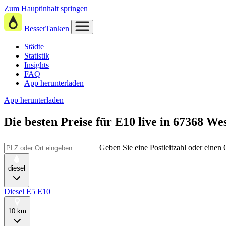
Zum Hauptinhalt springen
BesserTanken
Städte
Statistik
Insights
FAQ
App herunterladen
App herunterladen
Die besten Preise für E10
live in
67368 Wes
Geben Sie eine Postleitzahl oder einen
diesel
Diesel
E5
E10
10 km