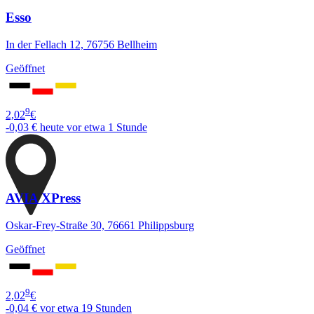
Esso
In der Fellach 12, 76756 Bellheim
Geöffnet
9
2,02
€
-0,03 €
heute vor etwa 1 Stunde
AVIA XPress
Oskar-Frey-Straße 30, 76661 Philippsburg
Geöffnet
9
2,02
€
-0,04 €
vor etwa 19 Stunden