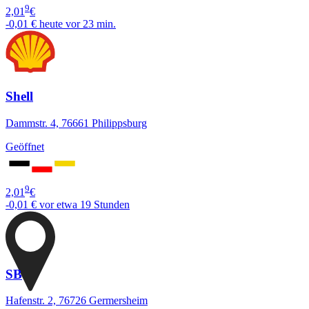
9
2,01
€
-0,01 €
heute vor 23 min.
Shell
Dammstr. 4, 76661 Philippsburg
Geöffnet
9
2,01
€
-0,01 €
vor etwa 19 Stunden
SB
Hafenstr. 2, 76726 Germersheim