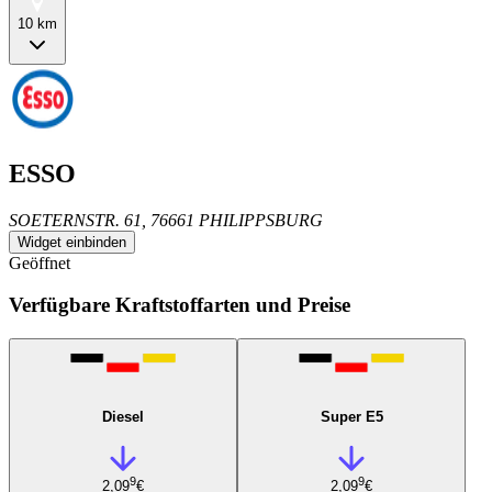
10 km
ESSO
SOETERNSTR. 61, 76661 PHILIPPSBURG
Widget einbinden
Geöffnet
Verfügbare Kraftstoffarten und Preise
Diesel
Super E5
9
9
2,09
€
2,09
€